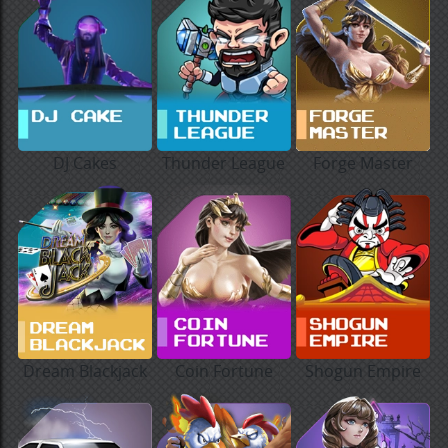
DJ Cakes
Thunder League
Forge Master
Coin Fortune
Shogun Empire
Dream Blackjack