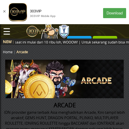
×
303VIP
Download
303VIP Mobile App
☰
DESKTOP
MASUK
NEW :
BANK saat ini mulai dari 10 ribu loh, WOOOW! | Untuk sekarang sudah bisa m
Home
Arcade
ARCADE
IDN provider game terbaik Asia menghadirkan Arcade, Kini tampil lebih
atraktif, GEMS HUNT, DRAGON PORTAL, PLINKO, MULTIPLAYER
ROULETTE, IDNRNG ROULETTE hingga BACCARAT dan IDNTRADE akan
menemanimu mencapai KEMENANGAN dengan peluang lebih besar.