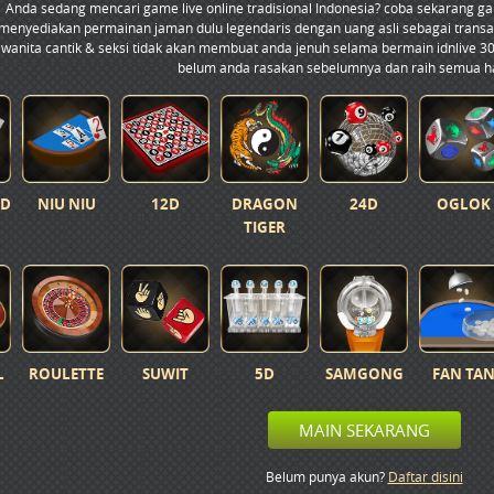
Anda sedang mencari game live online tradisional Indonesia? coba sekarang ga
menyediakan permainan jaman dulu legendaris dengan uang asli sebagai transa
wanita cantik & seksi tidak akan membuat anda jenuh selama bermain idnlive 
belum anda rasakan sebelumnya dan raih semua h
ND
NIU NIU
12D
DRAGON
24D
OGLOK
TIGER
L
ROULETTE
SUWIT
5D
SAMGONG
FAN TA
MAIN SEKARANG
Belum punya akun?
Daftar disini