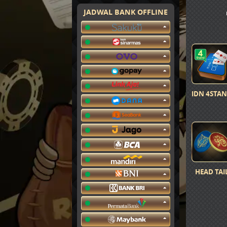
JADWAL BANK OFFLINE
IDN 4STA
HEAD TAI