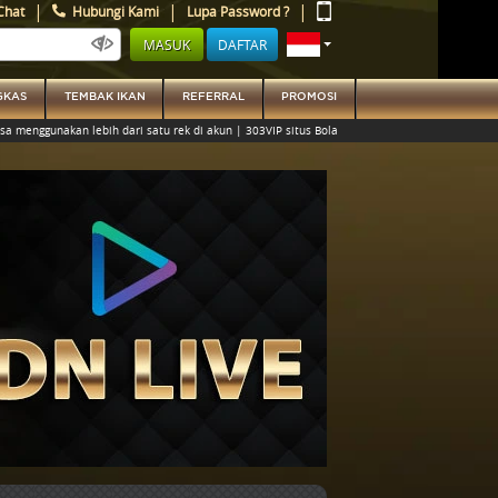
|
|
|
Chat
Hubungi Kami
Lupa Password ?
DAFTAR
GKAS
TEMBAK IKAN
REFERRAL
PROMOSI
 menggunakan lebih dari satu rek di akun | 303VIP situs Bola Online, Live Casino, Slot 