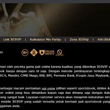
Link 303VIP
|
Kalkulator Mix Parlay
|
Zona 303Vip
|
Anti Blo
ari oleh pecinta game judi online karena kualitas yang diberikan 303VIP 
book hanya dengan satu id saja. Dengan metode pembayaran terlengkap
 BCA, Mandiri, CIMB Niaga, BNI, BRI, Permata Bank, Kospin Jasa, Maybank,
 berbagai macam permainan
pilihan seperti sportsbook, idnlive & 
judi online
oker online yang bisa dimainkan kapan saja dan dimana saja dengan du
yang sangat baik. Layanan customer service akan menjamin kebutuhan inf
i mobile 303VIP yang sudah tersedia untuk bermain judi sportsbook yang
nggaman anda.