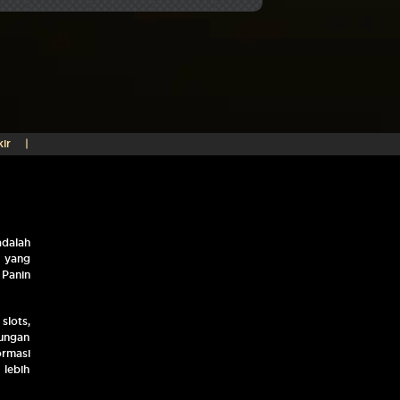
kir
|
adalah
 yang
 Panin
slots,
kungan
ormasi
 lebih